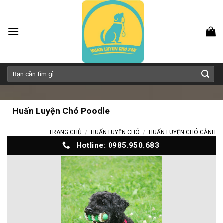
Skip
to
content
Tìm
kiếm:
Huấn Luyện Chó Poodle
TRANG CHỦ
/
HUẤN LUYỆN CHÓ
/
HUẤN LUYỆN CHÓ CẢNH
Hotline: 0985.950.683