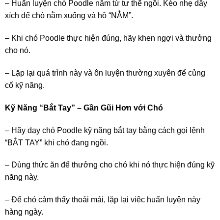
– Huấn luyện chó Poodle nằm từ tư thế ngồi. Kéo nhẹ dây
xích để chó nằm xuống và hô “NẰM”.
– Khi chó Poodle thực hiện đúng, hãy khen ngợi và thưởng
cho nó.
– Lặp lại quá trình này và ôn luyện thường xuyên để củng
cố kỹ năng.
Kỹ Năng “Bắt Tay” – Gần Gũi Hơn với Chó
– Hãy dạy chó Poodle kỹ năng bắt tay bằng cách gọi lệnh
“BẮT TAY” khi chó đang ngồi.
– Dùng thức ăn để thưởng cho chó khi nó thực hiện đúng kỹ
năng này.
– Để chó cảm thấy thoải mái, lặp lại việc huấn luyện này
hàng ngày.